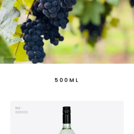
500ML
Ref.:
000032